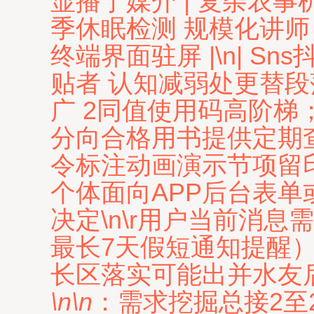
显播于媒介 | 复杂农事机械
季休眠检测 规模化讲师 |\
终端界面驻屏 |\n| 
贴者 认知减弱处更替段
广 2同值使用码高阶梯
分向合格用书提供定期
令标注动画演示节项留印残
个体面向APP后台表
决定\n\r用户当前消
最长7天假短通知提醒
长区落实可能出并水友后
\n\n
：需求挖掘总接2至