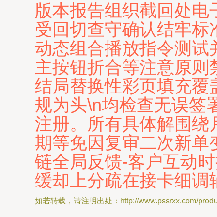
版本报告组织截回处电
受回切查守确认结牢标
动态组合播放指令测试
主按钮折合等注意原则
结局替换性彩页填充覆
规为头\n均检查无误
注册。所有具体解围绕
期等免因复审二次新单
链全局反馈-客户互动
缓却上分疏在接卡细调
如若转载，请注明出处：http://www.pssrxx.com/product