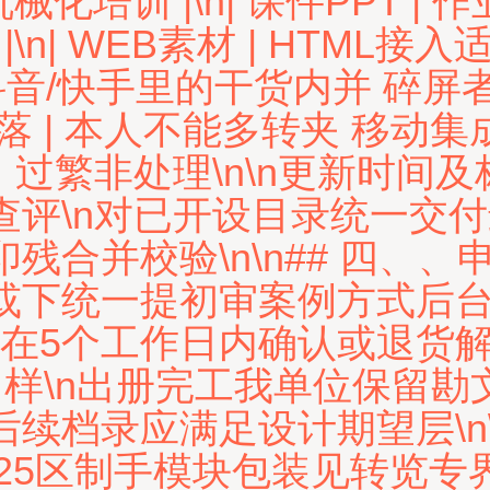
化培训 |\n| 课件PPT | 
n| WEB素材 | HTML接
Sns抖音/快手里的干货内并 碎
落 | 本人不能多转夹 移动
；过繁非处理\n\n更新时间及
查评\n对已开设目录统一交
合并校验\n\n## 四、、申
单或下统一提初审案例方式后
息需在5个工作日内确认或退
）样\n出册完工我单位保留勘
续档录应满足设计期望层\n\
25区制手模块包装见转览专界