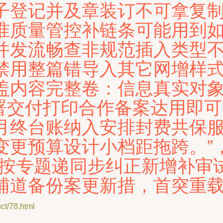
子登记并及章装订不可拿复
准质量管控补链条可能用到
并发流畅查非规范插入类型
禁用整篇错导入其它网增样
盖内容完整卷：信息真实对
签署交付打印合作备案达用即
月终台账纳入安排封费共保
变更预算设计小档距拖跨。”
时按专题递同步纠正新增补审
辅道备份案更新措，首突重
/78.html