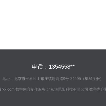
电话：1354558**
地址：北京市平谷区山东庄镇府前路9号-24495（集群注册）
srxx.com
数字内容制作服务
北京悦思阳科技有限公司
数字内容