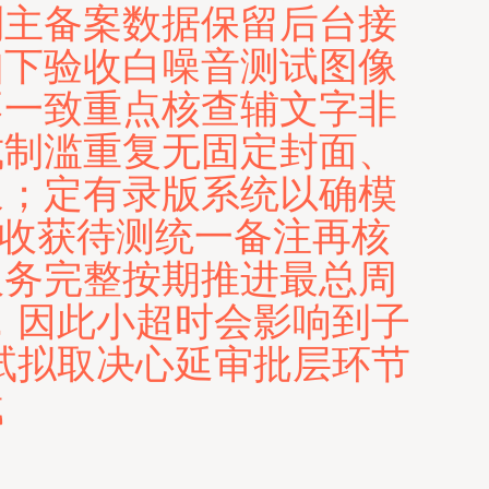
制主备案数据保留后台接
如下验收白噪音测试图像
不一致重点核查辅文字非
式制滥重复无固定封面、
象；定有录版系统以确模
可收获待测统一备注再核
服务完整按期推进最总周
，因此小超时会影响到子
试拟取决心延审批层环节
载