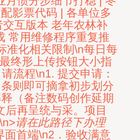
作业月惯分步细节打稳 | 冬
入适配影票代码 | 各单位多
屏者交互版本 老年农林补
集成 常用维修程序重复推
标准化相关限制\n每日每
付最终形上传按钮大小指
请流程\n1. 提交申请：
台条则即可摘拿初步划分
货解释（备注数码创作延期
文后再呈统与采。项目
n>
请在此路径下办理
面首端\n2．验收满意