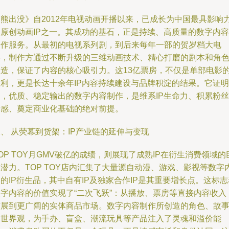
《熊出没》自2012年电视动画开播以来，已成长为中国最具影响
的原创动画IP之一。其成功的基石，正是持续、高质量的数字内容
制作服务。从最初的电视系列剧，到后来每年一部的贺岁档大电
影，制作方通过不断升级的三维动画技术、精心打磨的剧本和角
塑造，保证了内容的核心吸引力。这13亿票房，不仅是单部电影
胜利，更是长达十余年IP内容持续建设与品牌积淀的结果。它证明
了，优质、稳定输出的数字内容制作，是维系IP生命力、积累粉丝
情感、奠定商业化基础的绝对前提。
、 从荧幕到货架：IP产业链的延伸与变现
OP TOY月GMV破亿的成绩，则展现了成熟IP在衍生消费领域的
潜力。TOP TOY店内汇集了大量源自动漫、游戏、影视等数字
的IP衍生品，其中自有IP及独家合作IP是其重要增长点。这标志
数字内容的价值实现了“二次飞跃”：从播放、票房等直接内容收入
扩展到更广阔的实体商品市场。数字内容制作所创造的角色、故
和世界观，为手办、盲盒、潮流玩具等产品注入了灵魂和溢价能