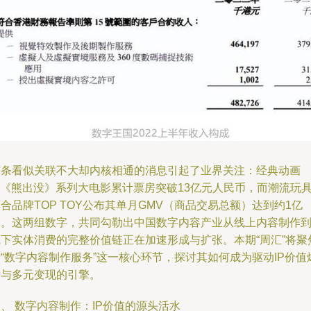
两条看似关联不大却内核相通的消息引起了业界关注：经典动画
P《熊出没》系列大电影累计票房突破13亿元人民币，而潮流玩
合品牌TOP TOY公布其单月GMV（商品交易总额）达到约1亿
元。这两组数字，共同勾勒出中国数字内容产业从线上内容制作
线下实体消费的完整价值链正在加速形成与扩张。本期“周汇”将聚
“数字内容制作服务”这一核心环节，探讨其如何成为驱动IP价值
发与多元变现的引擎。
、 数字内容制作：IP价值的源头活水