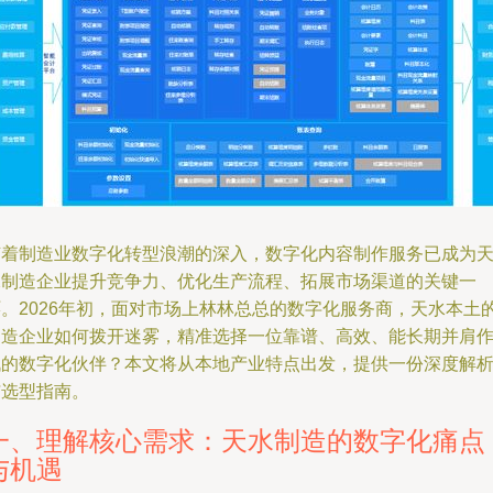
随着制造业数字化转型浪潮的深入，数字化内容制作服务已成为
水制造企业提升竞争力、优化生产流程、拓展市场渠道的关键一
环。2026年初，面对市场上林林总总的数字化服务商，天水本土
制造企业如何拨开迷雾，精准选择一位靠谱、高效、能长期并肩
战的数字化伙伴？本文将从本地产业特点出发，提供一份深度解
与选型指南。
一、理解核心需求：天水制造的数字化痛点
与机遇