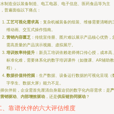
天水制造业以装备制造、电工电器、电子信息、医药食品等为主
导，普遍面临以下痛点：
工艺可视化需求高
：复杂机械装备的组装、维修需要清晰的
维动画、交互式操作指南。
营销内容匮乏
：传统宣传册、图片难以展示产品核心优势，
需高质量的产品演示视频、虚拟展厅。
培训效率待提升
：新员工培训依赖老师傅口传心授，成本高
标准化难，需要体系化的数字培训课件（如微课、AR辅助教
程）。
数据价值待挖掘
：生产数据、设备运行数据的可视化呈现（
字孪生、数据大屏）能力不足。
选择伙伴前，企业需首先厘清自身最迫切的数字化内容需求：是
品营销驱动
、
内部增效驱动
，还是
供应链协同驱动
？
二、靠谱伙伴的六大评估维度