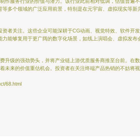
内容制作服务行业的价值与潜力。该行业此前相对低调，估值普遍
育等多个领域的广泛应用前景，特别是在元宇宙、虚拟现实等新
投资者关注。这些企业可能深耕于CG动画、视觉特效、软件开
能力能够复用于更广阔的数字化场景，如线上演唱会、虚拟发布
容消费升级的强劲势头，并将产业链上游优质服务商推至台前。在
孕育着未来的价值重估机会。投资者在关注终端产品热销的不妨将
/68.html