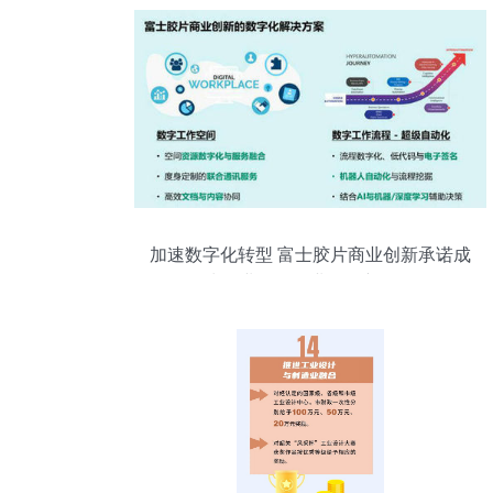
加速数字化转型 富士胶片商业创新承诺成
为企业信赖的业务创新伙伴