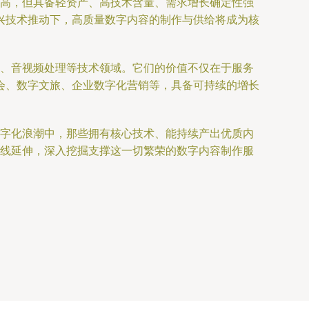
不高，但具备轻资产、高技术含量、需求增长确定性强
兴技术推动下，高质量数字内容的制作与供给将成为核
发、音视频处理等技术领域。它们的价值不仅在于服务
会、数字文旅、企业数字化营销等，具备可持续的增长
数字化浪潮中，那些拥有核心技术、能持续产出优质内
视线延伸，深入挖掘支撑这一切繁荣的数字内容制作服