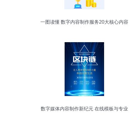
一图读懂 数字内容制作服务20大核心内容
与重点解析
数字媒体内容制作新纪元 在线模板与专业
服务双轨并行