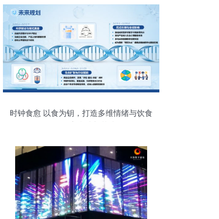
时钟食愈 以食为钥，打造多维情绪与饮食
管理数字疗法新范式