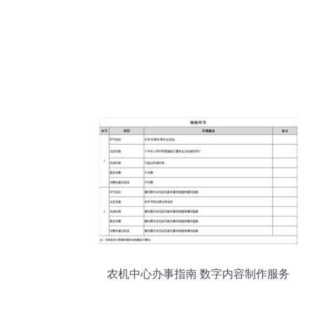
农机中心办事指南 数字内容制作服务