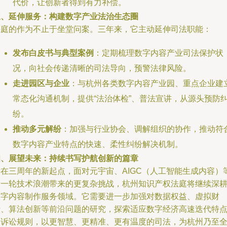
代价，让创新者得到有力补偿。
三、延伸服务：构建数字产业法治生态圈
法庭的作为不止于坐堂问案。三年来，它主动延伸司法职能：
发布白皮书与典型案例
：定期梳理数字内容产业司法保护状
况，向社会传递清晰的司法导向，预警法律风险。
走进园区与企业
：与杭州各类数字内容产业园、重点企业建
常态化沟通机制，提供“法治体检”、普法宣讲，从源头预防
纷。
推动多元解纷
：加强与行业协会、调解组织的协作，推动符
数字内容产业特点的快速、柔性纠纷解决机制。
四、展望未来：持续书写护航创新的篇章
站在三周年的新起点，面对元宇宙、AIGC（人工智能生成内容）
新一轮技术浪潮带来的更复杂挑战，杭州知识产权法庭将继续深
数字内容制作服务领域。它需要进一步加强对数据权益、虚拟财
产、算法创新等前沿问题的研究，探索适应数字经济高速迭代特
的诉讼规则，以更智慧、更精准、更有温度的司法，为杭州乃至